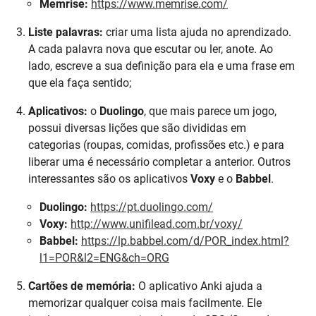
Memrise:
https://www.memrise.com/
Liste palavras:
criar uma lista ajuda no aprendizado.
A cada palavra nova que escutar ou ler, anote. Ao
lado, escreve a sua definição para ela e uma frase em
que ela faça sentido;
Aplicativos:
o
Duolingo
, que mais parece um jogo,
possui diversas lições que são divididas em
categorias (roupas, comidas, profissões etc.) e para
liberar uma é necessário completar a anterior. Outros
interessantes são os aplicativos
Voxy
e o
Babbel
.
Duolingo:
https://pt.duolingo.com/
Voxy:
http://www.unifilead.com.br/voxy/
Babbel:
https://lp.babbel.com/d/POR_index.html?
l1=POR&l2=ENG&ch=ORG
Cartões de memória:
O aplicativo Anki ajuda a
memorizar qualquer coisa mais facilmente. Ele